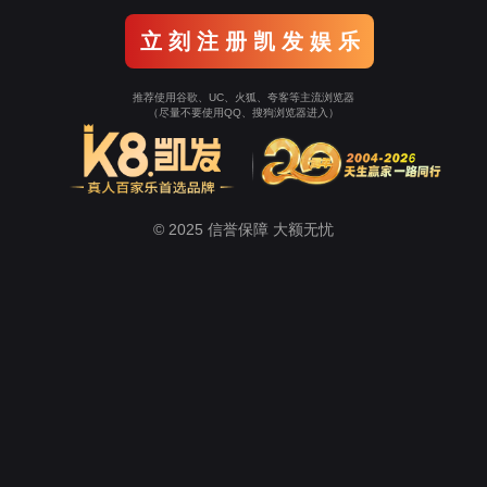
立 刻 注 册 凯 发 娱 乐
推荐使用谷歌、UC、火狐、夸客等主流浏览器
（尽量不要使用QQ、搜狗浏览器进入）
© 2025 信誉保障 大额无忧